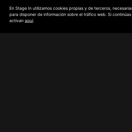
En Stage In utilizamos cookies propias y de terceros, necesaria
INFO GENERAL
DETALLES
para disponer de información sobre el tráfico web. Si continúa
activan
aquí
.
Inicio
Sobre nosotros
© Copyright StageIn