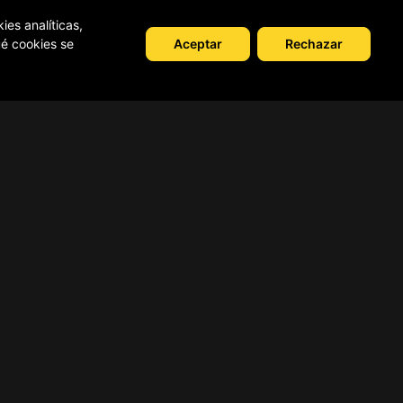
ies analíticas,
Compartir
Aceptar
Rechazar
ué cookies se
Condiciones de uso
Solicitud de baja de usuario