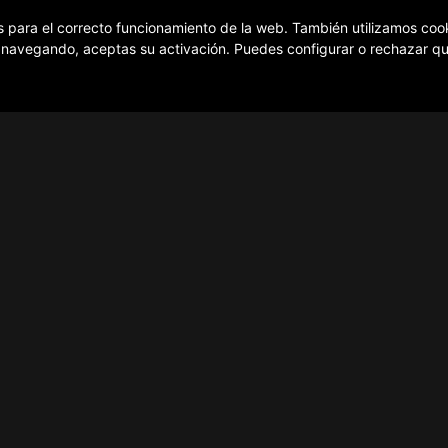
s para el correcto funcionamiento de la web. También utilizamos cook
s navegando, aceptas su activación. Puedes configurar o rechazar q
¿Cómo funciona?
Contacto
Política de privacidad
Política de cookies
Aviso Legal