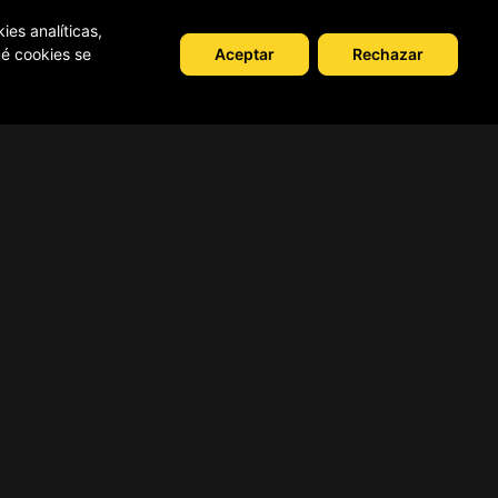
ies analíticas,
Compartir
Aceptar
Rechazar
ué cookies se
Condiciones de uso
Solicitud de baja de usuario