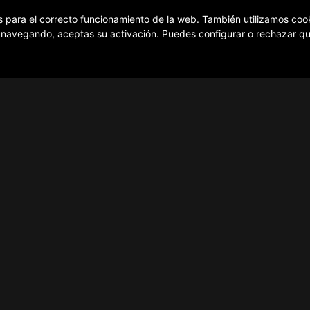
s para el correcto funcionamiento de la web. También utilizamos cook
s navegando, aceptas su activación. Puedes configurar o rechazar q
¿Cómo funciona?
Contacto
Política de privacidad
Política de cookies
Aviso Legal