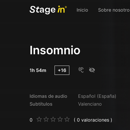
Inicio
Sobre nosotro
Insomnio
1h 54m
+16
Idiomas de audio
Español (España)
Subtítulos
Valenciano
0
( 0 valoraciones )