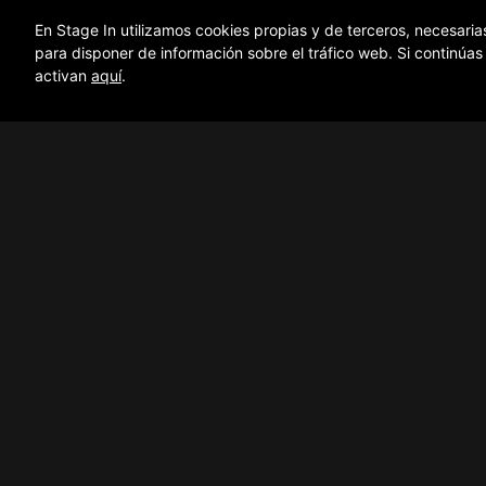
En Stage In utilizamos cookies propias y de terceros, necesaria
INFO GENERAL
DETALLES
para disponer de información sobre el tráfico web. Si continúa
activan
aquí
.
Inicio
Sobre nosotros
© Copyright StageIn