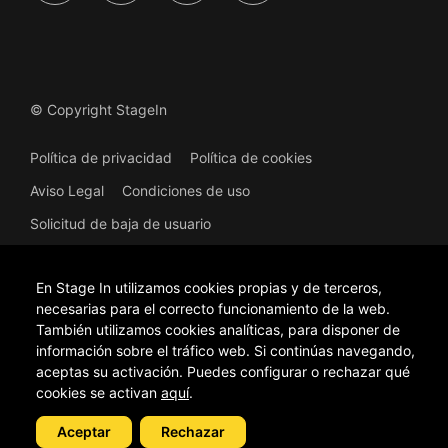
© Copyright StageIn
Política de privacidad
Política de cookies
Aviso Legal
Condiciones de uso
Solicitud de baja de usuario
En Stage In utilizamos cookies propias y de terceros,
necesarias para el correcto funcionamiento de la web.
También utilizamos cookies analíticas, para disponer de
información sobre el tráfico web. Si continúas navegando,
Proyecto financiado. Plataforma online de difusión de artes
escénicas y música. Expediente: CUACEC/2023/41. Actuación
aceptas su activación. Puedes configurar o rechazar qué
financiada por la Unión Europea – NextGenerationEU, en el marco del
cookies se activan
aquí
.
Plan de Recuperación, Transformación y Resiliencia del Reino de
España, gestionada por la Conselleria d'Educació, Cultura i
Aceptar
Rechazar
Universitats de la Generalitat Valenciana. Importe financiado:
68.201,10 €.