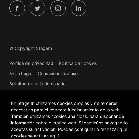
© Copyright StageIn
Política de privacidad
Política de cookies
Aviso Legal
Condiciones de uso
Solicitud de baja de usuario
En Stage In utilizamos cookies propias y de terceros,
necesarias para el correcto funcionamiento de la web.
También utilizamos cookies analíticas, para disponer de
información sobre el tráfico web. Si continúas navegando,
Proyecto financiado. Plataforma online de difusión de artes
escénicas y música. Expediente: CUACEC/2023/41. Actuación
aceptas su activación. Puedes configurar o rechazar qué
financiada por la Unión Europea – NextGenerationEU, en el marco del
cookies se activan
aquí
.
Plan de Recuperación, Transformación y Resiliencia del Reino de