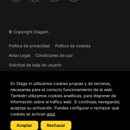
© Copyright StageIn
Política de privacidad
Política de cookies
Aviso Legal
Condiciones de uso
Solicitud de baja de usuario
En Stage In utilizamos cookies propias y de terceros,
necesarias para el correcto funcionamiento de la web.
También utilizamos cookies analíticas, para disponer de
información sobre el tráfico web. Si continúas navegando,
Proyecto financiado. Plataforma online de difusión de artes
escénicas y música. Expediente: CUACEC/2023/41. Actuación
aceptas su activación. Puedes configurar o rechazar qué
financiada por la Unión Europea – NextGenerationEU, en el marco del
cookies se activan
aquí
.
Plan de Recuperación, Transformación y Resiliencia del Reino de
España, gestionada por la Conselleria d'Educació, Cultura i
Aceptar
Rechazar
Universitats de la Generalitat Valenciana. Importe financiado:
68.201,10 €.